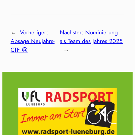
←
Vorheriger:
Nächster:
Nominierung
Absage Neujahrs-
als Team des Jahres 2025
CTF 😢
→