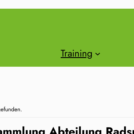
Training
tgefunden.
ammlung Abteilung Rads