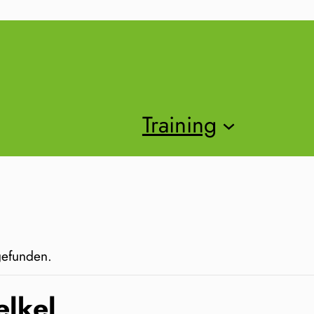
Training
tgefunden.
lkel