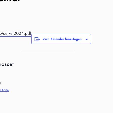
Voelkel2024.pdf
Zum Kalender hinzufügen
NGSORT
8
 Karte