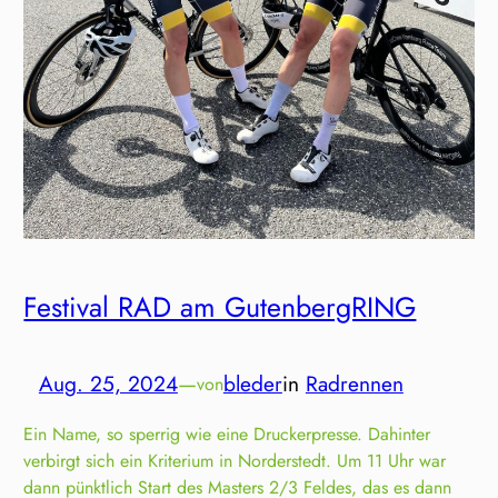
Festival RAD am GutenbergRING
Aug. 25, 2024
—
bleder
in
Radrennen
von
Ein Name, so sperrig wie eine Druckerpresse. Dahinter
verbirgt sich ein Kriterium in Norderstedt. Um 11 Uhr war
dann pünktlich Start des Masters 2/3 Feldes, das es dann