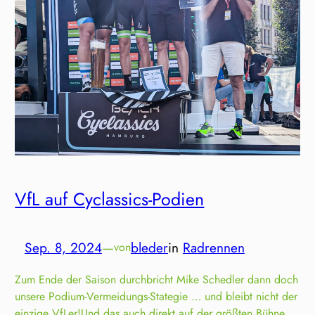
VfL auf Cyclassics-Podien
Sep. 8, 2024
—
bleder
in
Radrennen
von
Zum Ende der Saison durchbricht Mike Schedler dann doch
unsere Podium-Vermeidungs-Stategie … und bleibt nicht der
einzige VfLer!Und das auch direkt auf der größten Bühne,